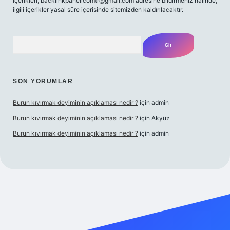
içerikleri,
backlinkpanelicomtr@gmail.com
adresine bildirmeniz halinde,
ilgili içerikler yasal süre içerisinde sitemizden kaldırılacaktır.
Arama
SON YORUMLAR
Burun kıvırmak deyiminin açıklaması nedir ?
için
admin
Burun kıvırmak deyiminin açıklaması nedir ?
için
Akyüz
Burun kıvırmak deyiminin açıklaması nedir ?
için
admin
ilbet giriş yap