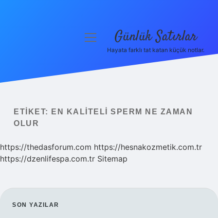
Günlük Satırlar
menüyü
aç
Hayata farklı tat katan küçük notlar.
Anasayfa
Gizlilik Politikası
Yasal Uyarı
ETIKET:
EN KALITELI SPERM NE ZAMAN
OLUR
Hakkımızda
https://thedasforum.com
https://hesnakozmetik.com.tr
https://dzenlifespa.com.tr
Sitemap
SIDEBAR
SON YAZILAR