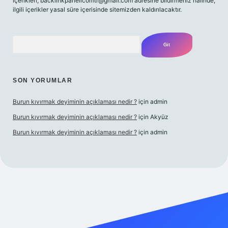
içerikleri,
backlinkpanelicomtr@gmail.com
adresine bildirmeniz halinde,
ilgili içerikler yasal süre içerisinde sitemizden kaldırılacaktır.
Arama
SON YORUMLAR
Burun kıvırmak deyiminin açıklaması nedir ?
için
admin
Burun kıvırmak deyiminin açıklaması nedir ?
için
Akyüz
Burun kıvırmak deyiminin açıklaması nedir ?
için
admin
ilbet giriş yap