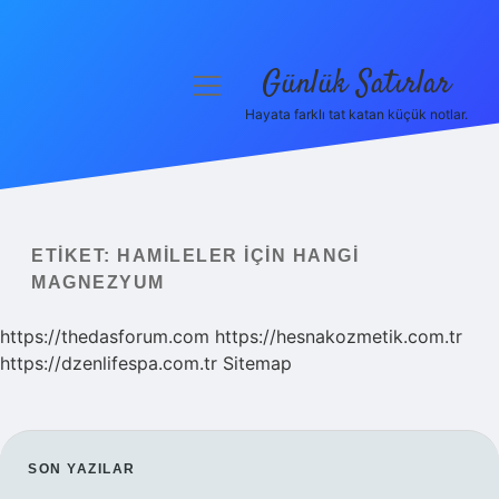
Günlük Satırlar
menüyü
aç
Hayata farklı tat katan küçük notlar.
Anasayfa
Gizlilik Politikası
Yasal Uyarı
ETIKET:
HAMILELER IÇIN HANGI
MAGNEZYUM
Hakkımızda
https://thedasforum.com
https://hesnakozmetik.com.tr
https://dzenlifespa.com.tr
Sitemap
SIDEBAR
SON YAZILAR