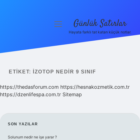
Günlük Satırlar
menüyü
aç
Hayata farklı tat katan küçük notlar.
Anasayfa
Gizlilik Politikası
Yasal Uyarı
ETIKET:
İZOTOP NEDIR 9 SINIF
Hakkımızda
https://thedasforum.com
https://hesnakozmetik.com.tr
https://dzenlifespa.com.tr
Sitemap
SIDEBAR
SON YAZILAR
Solunum nedir ne işe yarar ?