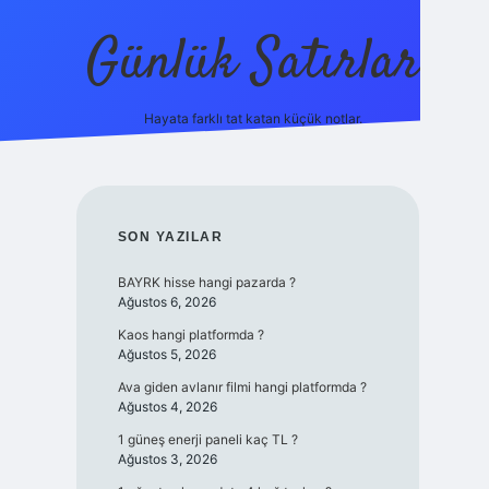
Günlük Satırlar
Hayata farklı tat katan küçük notlar.
ilbet giriş yap
SIDEBAR
SON YAZILAR
BAYRK hisse hangi pazarda ?
Ağustos 6, 2026
Kaos hangi platformda ?
Ağustos 5, 2026
Ava giden avlanır filmi hangi platformda ?
Ağustos 4, 2026
1 güneş enerji paneli kaç TL ?
Ağustos 3, 2026