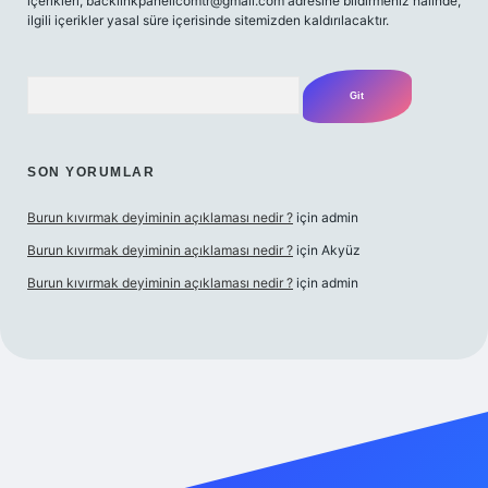
içerikleri,
backlinkpanelicomtr@gmail.com
adresine bildirmeniz halinde,
ilgili içerikler yasal süre içerisinde sitemizden kaldırılacaktır.
Arama
SON YORUMLAR
Burun kıvırmak deyiminin açıklaması nedir ?
için
admin
Burun kıvırmak deyiminin açıklaması nedir ?
için
Akyüz
Burun kıvırmak deyiminin açıklaması nedir ?
için
admin
ilbet giriş yap