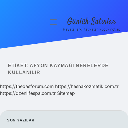
Günlük Satırlar
menüyü
aç
Hayata farklı tat katan küçük notlar.
Anasayfa
Gizlilik Politikası
Yasal Uyarı
ETIKET:
AFYON KAYMAĞI NERELERDE
KULLANILIR
Hakkımızda
https://thedasforum.com
https://hesnakozmetik.com.tr
https://dzenlifespa.com.tr
Sitemap
SIDEBAR
SON YAZILAR