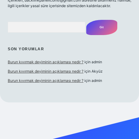
içerikleri,
backlinkpanelicomtr@gmail.com
adresine bildirmeniz halinde,
ilgili içerikler yasal süre içerisinde sitemizden kaldırılacaktır.
Arama
SON YORUMLAR
Burun kıvırmak deyiminin açıklaması nedir ?
için
admin
Burun kıvırmak deyiminin açıklaması nedir ?
için
Akyüz
Burun kıvırmak deyiminin açıklaması nedir ?
için
admin
ilbet giriş yap