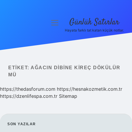
Günlük Satırlar
menüyü
aç
Hayata farklı tat katan küçük notlar.
Anasayfa
Gizlilik Politikası
Yasal Uyarı
ETIKET:
AĞACIN DIBINE KIREÇ DÖKÜLÜR
MÜ
Hakkımızda
https://thedasforum.com
https://hesnakozmetik.com.tr
https://dzenlifespa.com.tr
Sitemap
SIDEBAR
SON YAZILAR