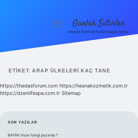
Günlük Satırlar
menüyü
aç
Hayata farklı tat katan küçük notlar.
Anasayfa
Gizlilik Politikası
Yasal Uyarı
ETIKET:
ARAP ÜLKELERI KAÇ TANE
Hakkımızda
https://thedasforum.com
https://hesnakozmetik.com.tr
https://dzenlifespa.com.tr
Sitemap
SIDEBAR
SON YAZILAR
BAYRK hisse hangi pazarda ?