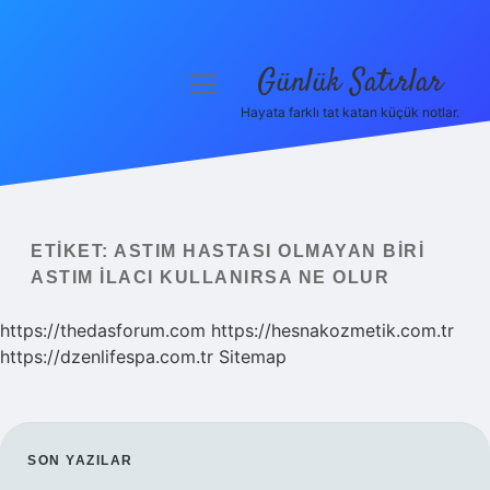
Günlük Satırlar
menüyü
aç
Hayata farklı tat katan küçük notlar.
Anasayfa
Gizlilik Politikası
Yasal Uyarı
ETIKET:
ASTIM HASTASI OLMAYAN BIRI
ASTIM ILACI KULLANIRSA NE OLUR
Hakkımızda
https://thedasforum.com
https://hesnakozmetik.com.tr
https://dzenlifespa.com.tr
Sitemap
SIDEBAR
SON YAZILAR