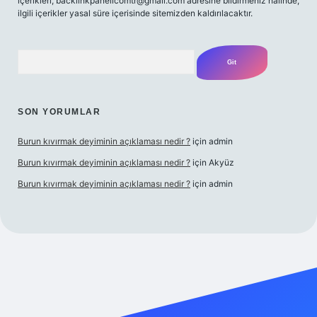
içerikleri,
backlinkpanelicomtr@gmail.com
adresine bildirmeniz halinde,
ilgili içerikler yasal süre içerisinde sitemizden kaldırılacaktır.
Arama
SON YORUMLAR
Burun kıvırmak deyiminin açıklaması nedir ?
için
admin
Burun kıvırmak deyiminin açıklaması nedir ?
için
Akyüz
Burun kıvırmak deyiminin açıklaması nedir ?
için
admin
ilbet giriş yap