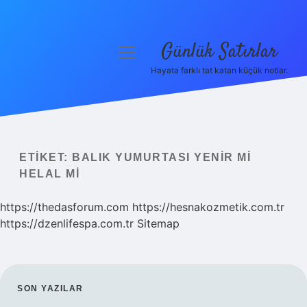
Günlük Satırlar
menüyü
aç
Hayata farklı tat katan küçük notlar.
Anasayfa
Gizlilik Politikası
Yasal Uyarı
ETIKET:
BALIK YUMURTASI YENIR MI
HELAL MI
Hakkımızda
https://thedasforum.com
https://hesnakozmetik.com.tr
https://dzenlifespa.com.tr
Sitemap
SIDEBAR
SON YAZILAR