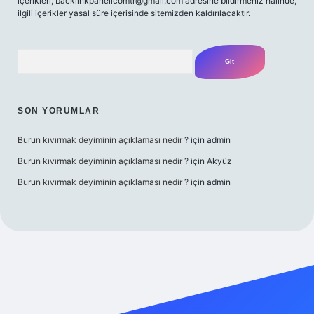
içerikleri,
backlinkpanelicomtr@gmail.com
adresine bildirmeniz halinde,
ilgili içerikler yasal süre içerisinde sitemizden kaldırılacaktır.
Arama
SON YORUMLAR
Burun kıvırmak deyiminin açıklaması nedir ?
için
admin
Burun kıvırmak deyiminin açıklaması nedir ?
için
Akyüz
Burun kıvırmak deyiminin açıklaması nedir ?
için
admin
lbet giriş yap