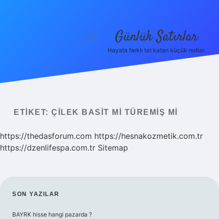
Günlük Satırlar
menüyü
aç
Hayata farklı tat katan küçük notlar.
Anasayfa
Gizlilik Politikası
Yasal Uyarı
ETIKET:
ÇILEK BASIT MI TÜREMIŞ MI
Hakkımızda
https://thedasforum.com
https://hesnakozmetik.com.tr
https://dzenlifespa.com.tr
Sitemap
SIDEBAR
SON YAZILAR
BAYRK hisse hangi pazarda ?