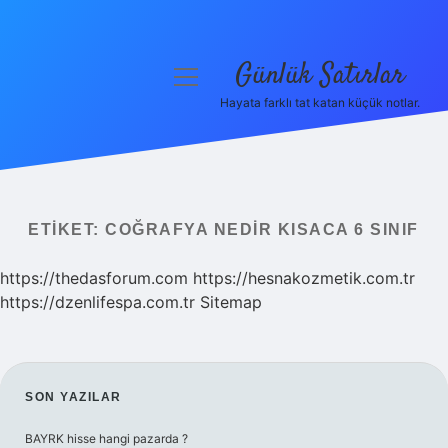
Günlük Satırlar
menüyü
aç
Hayata farklı tat katan küçük notlar.
Anasayfa
Gizlilik Politikası
Yasal Uyarı
ETIKET:
COĞRAFYA NEDIR KISACA 6 SINIF
Hakkımızda
https://thedasforum.com
https://hesnakozmetik.com.tr
https://dzenlifespa.com.tr
Sitemap
SIDEBAR
SON YAZILAR
BAYRK hisse hangi pazarda ?