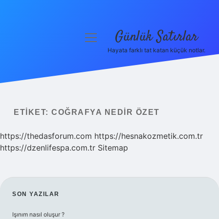
Günlük Satırlar
menüyü
aç
Hayata farklı tat katan küçük notlar.
Anasayfa
Gizlilik Politikası
Yasal Uyarı
ETIKET:
COĞRAFYA NEDIR ÖZET
Hakkımızda
https://thedasforum.com
https://hesnakozmetik.com.tr
https://dzenlifespa.com.tr
Sitemap
SIDEBAR
SON YAZILAR
Işınım nasıl oluşur ?