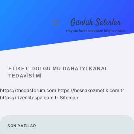
Günlük Satırlar
menüyü
aç
Hayata farklı tat katan küçük notlar.
Anasayfa
Gizlilik Politikası
Yasal Uyarı
ETIKET:
DOLGU MU DAHA IYI KANAL
TEDAVISI MI
Hakkımızda
https://thedasforum.com
https://hesnakozmetik.com.tr
https://dzenlifespa.com.tr
Sitemap
SIDEBAR
SON YAZILAR