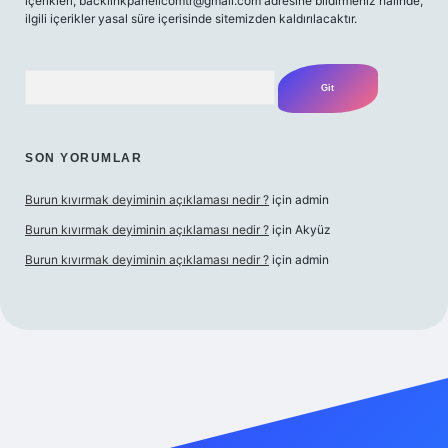
içerikleri,
backlinkpanelicomtr@gmail.com
adresine bildirmeniz halinde,
ilgili içerikler yasal süre içerisinde sitemizden kaldırılacaktır.
Arama
SON YORUMLAR
Burun kıvırmak deyiminin açıklaması nedir ?
için
admin
Burun kıvırmak deyiminin açıklaması nedir ?
için
Akyüz
Burun kıvırmak deyiminin açıklaması nedir ?
için
admin
ş yap