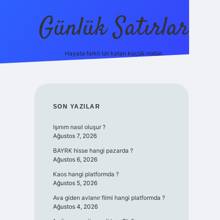
Günlük Satırlar
Hayata farklı tat katan küçük notlar.
ilbet giriş yap
SIDEBAR
SON YAZILAR
Işınım nasıl oluşur ?
Ağustos 7, 2026
BAYRK hisse hangi pazarda ?
Ağustos 6, 2026
Kaos hangi platformda ?
Ağustos 5, 2026
Ava giden avlanır filmi hangi platformda ?
Ağustos 4, 2026