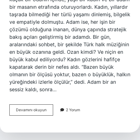
bir masanın etrafında oturuyorlardı. Kadın, yıllardır
taşrada bilmediği her türlü yaşamı dinlemiş, bilgelik
ve empatiyle dolmuştu. Adam ise, her işin bir
çözümü olduğuna inanan, dünya çapında stratejik
bakış açıları geliştirmiş bir adamdı. Bir gün,
aralarındaki sohbet, bir şekilde Türk halk müziğinin
en büyük ozanına geldi. Ozan kimdi? Ve niçin en
büyük kabul ediliyordu? Kadın gözlerini hafifçe
kapatarak derin bir nefes aldı. “Bazen büyük
olmanın bir ölçüsü yoktur, bazen o büyüklük, halkın
yüreğindeki izlerle ölçülür,” dedi. Adam bir an
sessiz kaldı, sonra…
En
Devamını okuyun
2 Yorum
büyük
halk
ozanı
kimdir
?