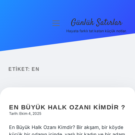
Günlük Satırlar
menüyü
aç
Hayata farklı tat katan küçük notlar.
Anasayfa
Gizlilik Politikası
Yasal Uyarı
ETIKET:
EN
Hakkımızda
EN BÜYÜK HALK OZANI KIMDIR ?
Tarih: Ekim 4, 2025
En Büyük Halk Ozanı Kimdir? Bir akşam, bir köyde
küçük bir odanın içinde, yaşlı bir kadın ve bir adam