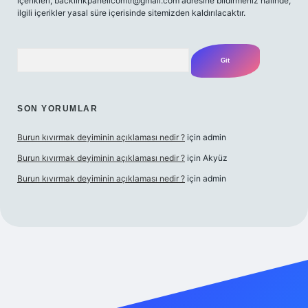
içerikleri,
backlinkpanelicomtr@gmail.com
adresine bildirmeniz halinde,
ilgili içerikler yasal süre içerisinde sitemizden kaldırılacaktır.
Arama
SON YORUMLAR
Burun kıvırmak deyiminin açıklaması nedir ?
için
admin
Burun kıvırmak deyiminin açıklaması nedir ?
için
Akyüz
Burun kıvırmak deyiminin açıklaması nedir ?
için
admin
ilbet giriş yap