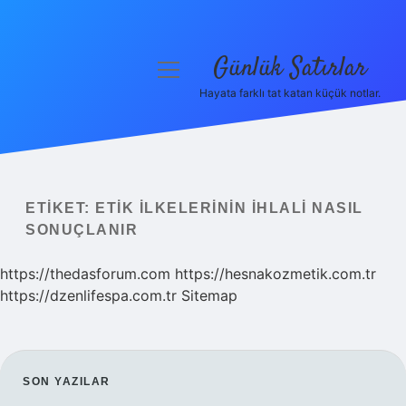
Günlük Satırlar
menüyü
aç
Hayata farklı tat katan küçük notlar.
Anasayfa
Gizlilik Politikası
Yasal Uyarı
ETIKET:
ETIK ILKELERININ IHLALI NASIL
SONUÇLANIR
Hakkımızda
https://thedasforum.com
https://hesnakozmetik.com.tr
https://dzenlifespa.com.tr
Sitemap
SIDEBAR
SON YAZILAR