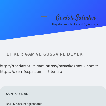
Günlük Satırlar
menüyü
aç
Hayata farklı tat katan küçük notlar.
Anasayfa
Gizlilik Politikası
Yasal Uyarı
ETIKET:
GAM VE GUSSA NE DEMEK
Hakkımızda
https://thedasforum.com
https://hesnakozmetik.com.tr
https://dzenlifespa.com.tr
Sitemap
SIDEBAR
SON YAZILAR
BAYRK hisse hangi pazarda ?