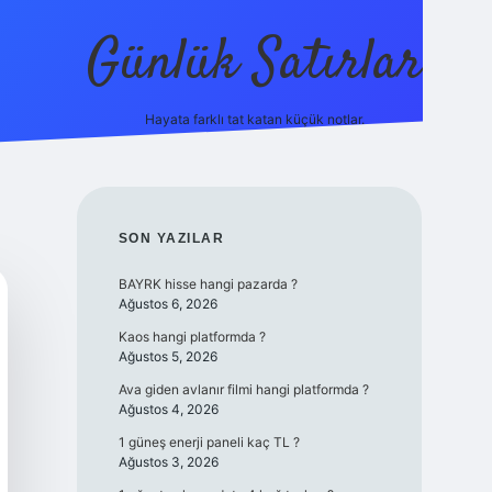
Günlük Satırlar
Hayata farklı tat katan küçük notlar.
ilbet giriş
SIDEBAR
SON YAZILAR
BAYRK hisse hangi pazarda ?
Ağustos 6, 2026
Kaos hangi platformda ?
Ağustos 5, 2026
Ava giden avlanır filmi hangi platformda ?
Ağustos 4, 2026
1 güneş enerji paneli kaç TL ?
Ağustos 3, 2026