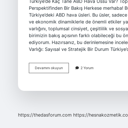
Türkiye’de Kaç Tane ABD Hava Üssü Var? Toplu
Perspektifinden Bir Bakış Herkese merhaba! Bu
Türkiye’deki ABD hava üsleri. Bu üsler, sadec
ve ekonomik dinamiklerle de önemli etkiler ya
varlığını, toplumsal cinsiyet, çeşitlilik ve sos
birimizin bakış açısının farklı olabileceği bu
ediyorum. Hazırsanız, bu derinlemesine incel
Varlığı: Sayısal ve Stratejik Bir Durum Türkiye
Türkiyede
Devamını okuyun
2 Yorum
kaç
tane
ABD
hava
üssü
var
?
https://thedasforum.com
https://hesnakozmetik.co