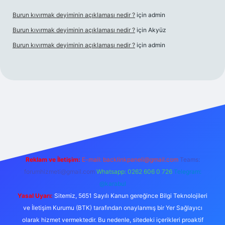
Burun kıvırmak deyiminin açıklaması nedir ?
için
admin
Burun kıvırmak deyiminin açıklaması nedir ?
için
Akyüz
Burun kıvırmak deyiminin açıklaması nedir ?
için
admin
ilbet giriş yap
Reklam ve İletişim:
E-mail:
backlinkpaneli@gmail.com
Teams:
forumhizmeti@gmail.com
Whatsapp: 0262 606 0 726
Telegram:
@karabul
Yasal Uyarı:
Sitemiz, 5651 Sayılı Kanun gereğince Bilgi Teknolojileri
ve İletişim Kurumu (BTK) tarafından onaylanmış bir Yer Sağlayıcı
olarak hizmet vermektedir. Bu nedenle, sitedeki içerikleri proaktif