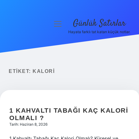
Günlük Satırlar
menüyü
aç
Hayata farklı tat katan küçük notlar.
Anasayfa
Gizlilik Politikası
Yasal Uyarı
ETIKET:
KALORI
Hakkımızda
1 KAHVALTI TABAĞI KAÇ KALORI
OLMALI ?
Tarih: Haziran 8, 2026
1 Kahvaltı Tabağı Kaç Kalori Olmalı? Küresel ve