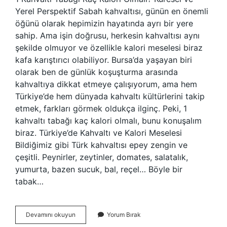
Yerel Perspektif Sabah kahvaltısı, günün en önemli
öğünü olarak hepimizin hayatında ayrı bir yere
sahip. Ama işin doğrusu, herkesin kahvaltısı aynı
şekilde olmuyor ve özellikle kalori meselesi biraz
kafa karıştırıcı olabiliyor. Bursa’da yaşayan biri
olarak ben de günlük koşuşturma arasında
kahvaltıya dikkat etmeye çalışıyorum, ama hem
Türkiye’de hem dünyada kahvaltı kültürlerini takip
etmek, farkları görmek oldukça ilginç. Peki, 1
kahvaltı tabağı kaç kalori olmalı, bunu konuşalım
biraz. Türkiye’de Kahvaltı ve Kalori Meselesi
Bildiğimiz gibi Türk kahvaltısı epey zengin ve
çeşitli. Peynirler, zeytinler, domates, salatalık,
yumurta, bazen sucuk, bal, reçel… Böyle bir
tabak…
1
Devamını okuyun
Yorum Bırak
kahvaltı