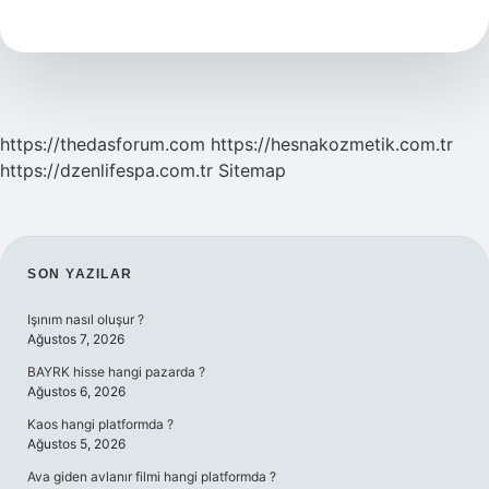
tabağı
kaç
kalori
olmalı
?
https://thedasforum.com
https://hesnakozmetik.com.tr
https://dzenlifespa.com.tr
Sitemap
SIDEBAR
SON YAZILAR
Işınım nasıl oluşur ?
Ağustos 7, 2026
BAYRK hisse hangi pazarda ?
Ağustos 6, 2026
Kaos hangi platformda ?
Ağustos 5, 2026
Ava giden avlanır filmi hangi platformda ?