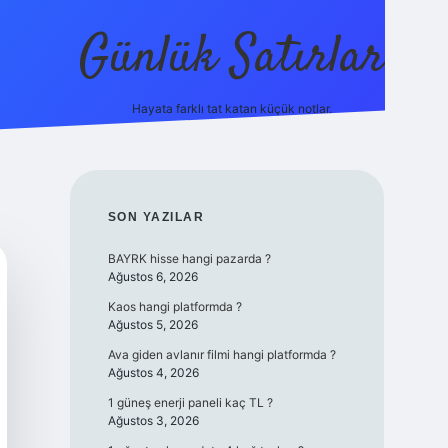
Günlük Satırlar
Hayata farklı tat katan küçük notlar.
ilbet giriş
SIDEBAR
SON YAZILAR
BAYRK hisse hangi pazarda ?
Ağustos 6, 2026
Kaos hangi platformda ?
Ağustos 5, 2026
Ava giden avlanır filmi hangi platformda ?
Ağustos 4, 2026
1 güneş enerji paneli kaç TL ?
Ağustos 3, 2026