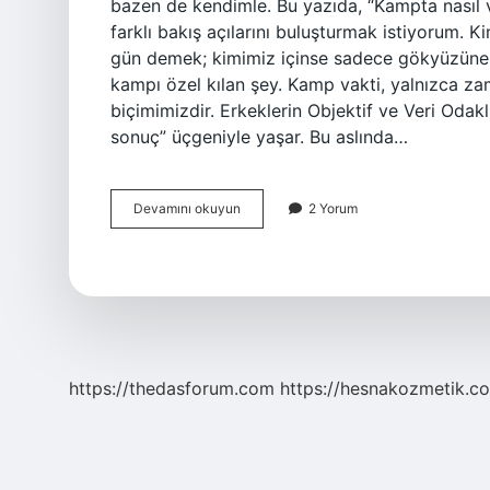
bazen de kendimle. Bu yazıda, “Kampta nasıl v
farklı bakış açılarını buluşturmak istiyorum. Ki
gün demek; kimimiz içinse sadece gökyüzüne ba
kampı özel kılan şey. Kamp vakti, yalnızca z
biçimimizdir. Erkeklerin Objektif ve Veri Odak
sonuç” üçgeniyle yaşar. Bu aslında…
Kampta
Devamını okuyun
2 Yorum
nasıl
vakit
geçirilir
?
https://thedasforum.com
https://hesnakozmetik.co