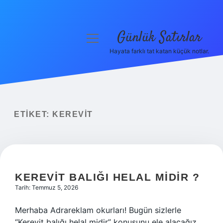
Günlük Satırlar
menüyü
aç
Hayata farklı tat katan küçük notlar.
Anasayfa
Gizlilik Politikası
Yasal Uyarı
ETIKET:
KEREVIT
Hakkımızda
KEREVIT BALIĞI HELAL MIDIR ?
Tarih: Temmuz 5, 2026
Merhaba Adrareklam okurları! Bugün sizlerle
“Kerevit balığı helal midir” konusunu ele alacağız.