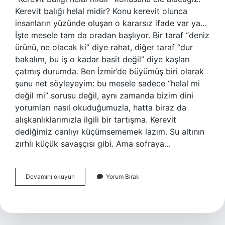
Kerevit balığı helal midir? Konu kerevit olunca
insanların yüzünde oluşan o kararsız ifade var ya…
İşte mesele tam da oradan başlıyor. Bir taraf “deniz
ürünü, ne olacak ki” diye rahat, diğer taraf “dur
bakalım, bu iş o kadar basit değil” diye kaşları
çatmış durumda. Ben İzmir’de büyümüş biri olarak
şunu net söyleyeyim: bu mesele sadece “helal mi
değil mi” sorusu değil, aynı zamanda bizim dini
yorumları nasıl okuduğumuzla, hatta biraz da
alışkanlıklarımızla ilgili bir tartışma. Kerevit
dediğimiz canlıyı küçümsememek lazım. Su altının
zırhlı küçük savaşçısı gibi. Ama sofraya…
Kerevit
Devamını okuyun
Yorum Bırak
balığı
helal
midir
?