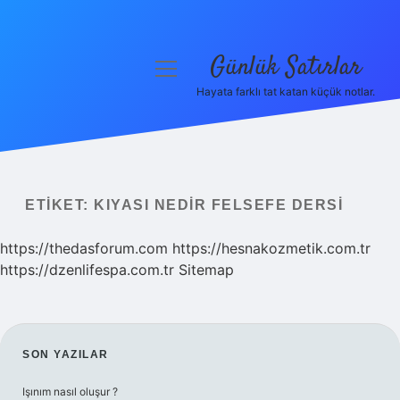
Günlük Satırlar
menüyü
aç
Hayata farklı tat katan küçük notlar.
Anasayfa
Gizlilik Politikası
Yasal Uyarı
ETIKET:
KIYASI NEDIR FELSEFE DERSI
Hakkımızda
https://thedasforum.com
https://hesnakozmetik.com.tr
https://dzenlifespa.com.tr
Sitemap
SIDEBAR
SON YAZILAR
Işınım nasıl oluşur ?