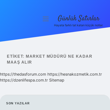
Günlük Satırlar
menüyü
aç
Hayata farklı tat katan küçük notlar.
Anasayfa
Gizlilik Politikası
Yasal Uyarı
ETIKET:
MARKET MÜDÜRÜ NE KADAR
MAAŞ ALIR
Hakkımızda
https://thedasforum.com
https://hesnakozmetik.com.tr
https://dzenlifespa.com.tr
Sitemap
SIDEBAR
SON YAZILAR