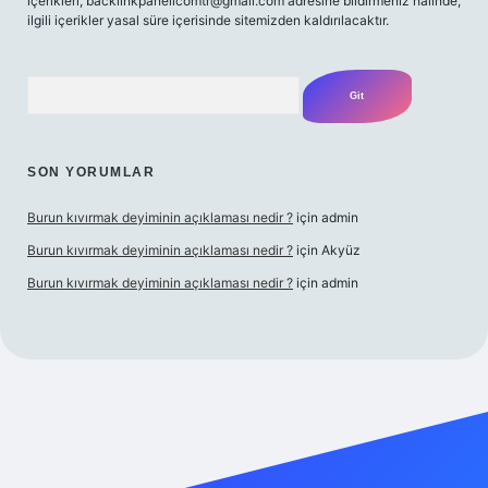
içerikleri,
backlinkpanelicomtr@gmail.com
adresine bildirmeniz halinde,
ilgili içerikler yasal süre içerisinde sitemizden kaldırılacaktır.
Arama
SON YORUMLAR
Burun kıvırmak deyiminin açıklaması nedir ?
için
admin
Burun kıvırmak deyiminin açıklaması nedir ?
için
Akyüz
Burun kıvırmak deyiminin açıklaması nedir ?
için
admin
iş yap