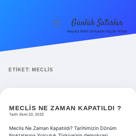
Günlük Satırlar
menüyü
aç
Hayata farklı tat katan küçük notlar.
Anasayfa
Gizlilik Politikası
Yasal Uyarı
ETIKET:
MECLIS
Hakkımızda
MECLIS NE ZAMAN KAPATILDI ?
Tarih: Ekim 20, 2025
Meclis Ne Zaman Kapatıldı? Tarihimizin Dönüm
Noktalarına Yolculuk Türkiye’nin demokrasi