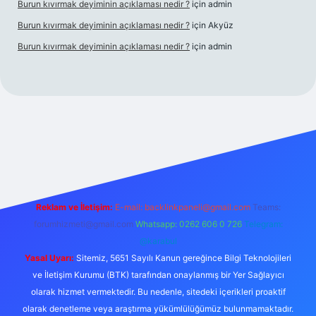
Burun kıvırmak deyiminin açıklaması nedir ?
için
admin
Burun kıvırmak deyiminin açıklaması nedir ?
için
Akyüz
Burun kıvırmak deyiminin açıklaması nedir ?
için
admin
ş yap
Reklam ve İletişim:
E-mail:
backlinkpaneli@gmail.com
Teams:
forumhizmeti@gmail.com
Whatsapp: 0262 606 0 726
Telegram:
@karabul
Yasal Uyarı:
Sitemiz, 5651 Sayılı Kanun gereğince Bilgi Teknolojileri
ve İletişim Kurumu (BTK) tarafından onaylanmış bir Yer Sağlayıcı
olarak hizmet vermektedir. Bu nedenle, sitedeki içerikleri proaktif
olarak denetleme veya araştırma yükümlülüğümüz bulunmamaktadır.