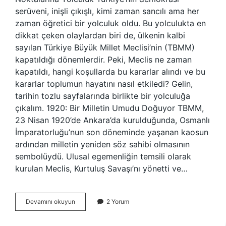
serüveni, inişli çıkışlı, kimi zaman sancılı ama her
zaman öğretici bir yolculuk oldu. Bu yolculukta en
dikkat çeken olaylardan biri de, ülkenin kalbi
sayılan Türkiye Büyük Millet Meclisi’nin (TBMM)
kapatıldığı dönemlerdir. Peki, Meclis ne zaman
kapatıldı, hangi koşullarda bu kararlar alındı ve bu
kararlar toplumun hayatını nasıl etkiledi? Gelin,
tarihin tozlu sayfalarında birlikte bir yolculuğa
çıkalım. 1920: Bir Milletin Umudu Doğuyor TBMM,
23 Nisan 1920’de Ankara’da kurulduğunda, Osmanlı
İmparatorluğu’nun son döneminde yaşanan kaosun
ardından milletin yeniden söz sahibi olmasının
sembolüydü. Ulusal egemenliğin temsili olarak
kurulan Meclis, Kurtuluş Savaşı’nı yönetti ve…
Meclis
Devamını okuyun
2 Yorum
ne
zaman