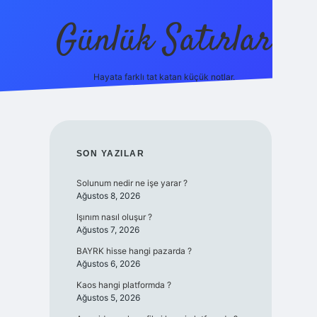
Günlük Satırlar
Hayata farklı tat katan küçük notlar.
ilbet giriş yap
SIDEBAR
SON YAZILAR
Solunum nedir ne işe yarar ?
Ağustos 8, 2026
Işınım nasıl oluşur ?
Ağustos 7, 2026
BAYRK hisse hangi pazarda ?
Ağustos 6, 2026
Kaos hangi platformda ?
Ağustos 5, 2026