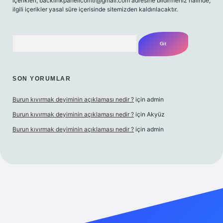
içerikleri,
backlinkpanelicomtr@gmail.com
adresine bildirmeniz halinde,
ilgili içerikler yasal süre içerisinde sitemizden kaldırılacaktır.
Arama
SON YORUMLAR
Burun kıvırmak deyiminin açıklaması nedir ?
için
admin
Burun kıvırmak deyiminin açıklaması nedir ?
için
Akyüz
Burun kıvırmak deyiminin açıklaması nedir ?
için
admin
 yap