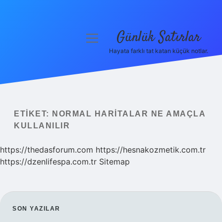
Günlük Satırlar
menüyü
aç
Hayata farklı tat katan küçük notlar.
Anasayfa
Gizlilik Politikası
Yasal Uyarı
ETIKET:
NORMAL HARITALAR NE AMAÇLA
KULLANILIR
Hakkımızda
https://thedasforum.com
https://hesnakozmetik.com.tr
https://dzenlifespa.com.tr
Sitemap
SIDEBAR
SON YAZILAR