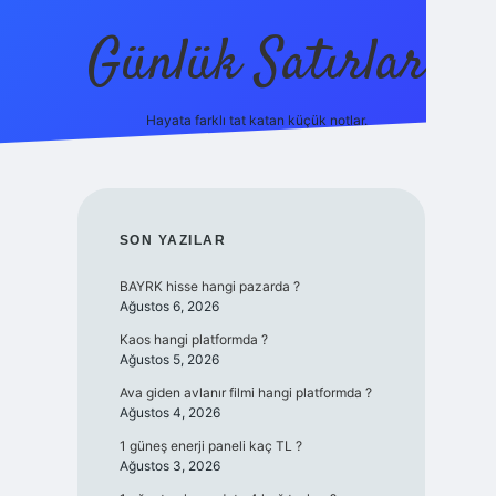
Günlük Satırlar
Hayata farklı tat katan küçük notlar.
ilbet giriş
SIDEBAR
SON YAZILAR
BAYRK hisse hangi pazarda ?
Ağustos 6, 2026
Kaos hangi platformda ?
Ağustos 5, 2026
Ava giden avlanır filmi hangi platformda ?
Ağustos 4, 2026
1 güneş enerji paneli kaç TL ?
Ağustos 3, 2026