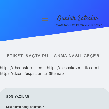
Günlük Satırlar
menüyü
aç
Hayata farklı tat katan küçük notlar.
Anasayfa
Gizlilik Politikası
Yasal Uyarı
ETIKET:
SAÇTA PULLANMA NASIL GEÇER
Hakkımızda
https://thedasforum.com
https://hesnakozmetik.com.tr
https://dzenlifespa.com.tr
Sitemap
SIDEBAR
SON YAZILAR
Kılıç ölümü hangi bölümde ?