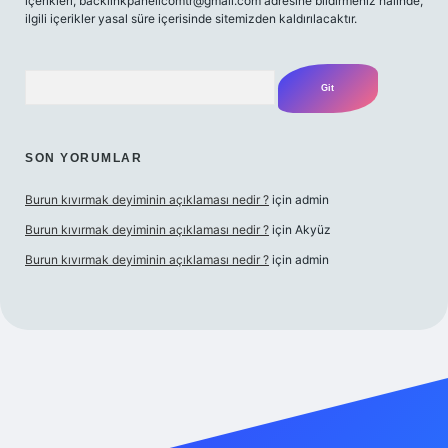
içerikleri,
backlinkpanelicomtr@gmail.com
adresine bildirmeniz halinde,
ilgili içerikler yasal süre içerisinde sitemizden kaldırılacaktır.
Arama
SON YORUMLAR
Burun kıvırmak deyiminin açıklaması nedir ?
için
admin
Burun kıvırmak deyiminin açıklaması nedir ?
için
Akyüz
Burun kıvırmak deyiminin açıklaması nedir ?
için
admin
lbet giriş yap