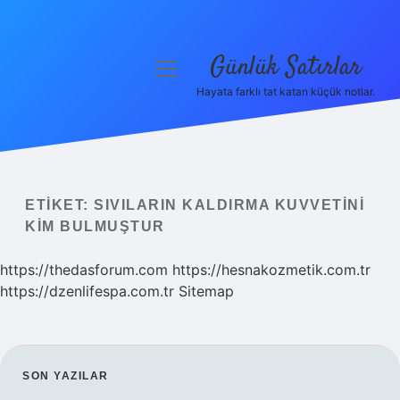
Günlük Satırlar
menüyü
aç
Hayata farklı tat katan küçük notlar.
Anasayfa
Gizlilik Politikası
Yasal Uyarı
ETIKET:
SIVILARIN KALDIRMA KUVVETINI
KIM BULMUŞTUR
Hakkımızda
https://thedasforum.com
https://hesnakozmetik.com.tr
https://dzenlifespa.com.tr
Sitemap
SIDEBAR
SON YAZILAR