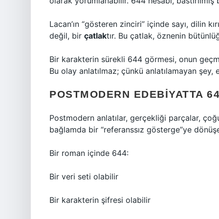
olarak yorumlanabilir. 644 hesabı, bastırılmış 
Lacan’ın “gösteren zinciri” içinde sayı, dilin k
değil, bir
çatlak
tır. Bu çatlak, öznenin bütünlü
Bir karakterin sürekli 644 görmesi, onun geçm
Bu olay anlatılmaz; çünkü anlatılamayan şey, 
POSTMODERN EDEBIYATTA 64
Postmodern anlatılar, gerçekliği parçalar, çoğu
bağlamda bir “referanssız gösterge”ye dönüşebi
Bir roman içinde 644:
Bir veri seti olabilir
Bir karakterin şifresi olabilir