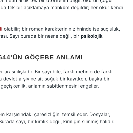
 metin artık tek bir otoritenin değil, okurun çoğul
” da tek bir açıklamaya mahkûm değildir; her okur kendi
li
olabilir; bir roman karakterinin zihninde ise suçluluk,
ası. Sayı burada bir nesne değil, bir
psikolojik
 644’ÜN GÖÇEBE ANLAMI
rası ilişkidir. Bir sayı bile, farklı metinlerde farklı
 devlet arşivine ait soğuk bir kayıtken, başka bir
 geçişkenlik, anlamın sabitlenmesini engeller.
m karşısındaki çaresizliğini temsil eder. Dosyalar,
rada sayı, bir kimlik değil, kimliğin silinmiş halidir.