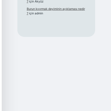
?
için
Akyüz
Burun kıvırmak deyiminin açıklaması nedir
?
için
admin