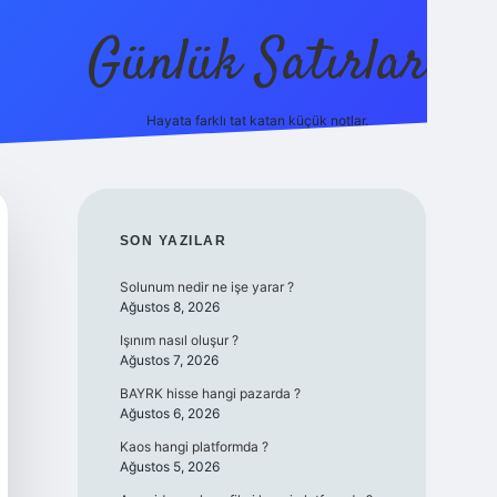
Günlük Satırlar
Hayata farklı tat katan küçük notlar.
ilbet giriş yap
SIDEBAR
SON YAZILAR
Solunum nedir ne işe yarar ?
Ağustos 8, 2026
Işınım nasıl oluşur ?
Ağustos 7, 2026
BAYRK hisse hangi pazarda ?
Ağustos 6, 2026
Kaos hangi platformda ?
Ağustos 5, 2026