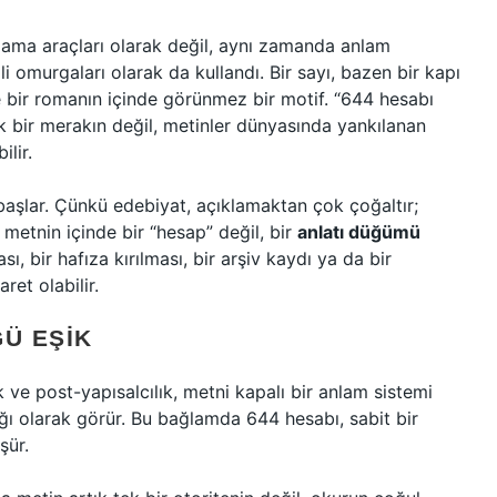
plama araçları olarak değil, aynı zamanda anlam
li omurgaları olarak da kullandı. Bir sayı, bazen bir kapı
e bir romanın içinde görünmez bir motif. “644 hesabı
 bir merakın değil, metinler dünyasında yankılanan
ilir.
başlar. Çünkü edebiyat, açıklamaktan çok çoğaltır;
 metnin içinde bir “hesap” değil, bir
anlatı düğümü
, bir hafıza kırılması, bir arşiv kaydı ya da bir
ret olabilir.
ĞÜ EŞIK
k ve post-yapısalcılık, metni kapalı bir anlam sistemi
ğı olarak görür. Bu bağlamda 644 hesabı, sabit bir
şür.