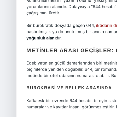
Roland Barthes’ın “yazarın ölümü” yaklaşımında
yorumlarının alanıdır. Dolayısıyla “644 hesabı
çağrışımını üretir.
Bir bürokratik dosyada geçen 644,
iktidarın di
bastırılmışlık ya da unutulmuş bir anının numar
yoğunluk alanı
dır.
METINLER ARASI GEÇIŞLER:
Edebiyatın en güçlü damarlarından biri metinler a
biçimlerde yeniden doğabilir. 644, bir romanda
metinde bir otel odasının numarası olabilir. Bu
BÜROKRASI VE BELLEK ARASINDA
Kafkaesk bir evrende 644 hesabı, bireyin siste
numaralar ve kayıtlar insanı görünmezleştirir. Bu