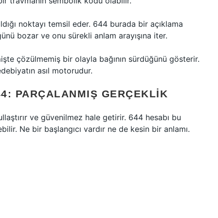
bir travmanın sembolik kodu olabilir.
ırıldığı noktayı temsil eder. 644 burada bir açıklama
ğünü bozar ve onu sürekli anlam arayışına iter.
işte çözülmemiş bir olayla bağının sürdüğünü gösterir.
edebiyatın asıl motorudur.
4: PARÇALANMIŞ GERÇEKLIK
llaştırır ve güvenilmez hale getirir. 644 hesabı bu
lir. Ne bir başlangıcı vardır ne de kesin bir anlamı.