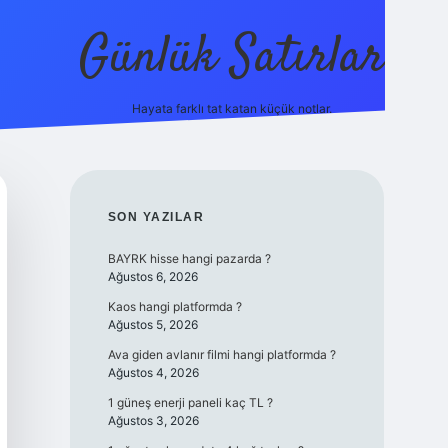
Günlük Satırlar
Hayata farklı tat katan küçük notlar.
ilbet giriş yap
SIDEBAR
SON YAZILAR
BAYRK hisse hangi pazarda ?
Ağustos 6, 2026
Kaos hangi platformda ?
Ağustos 5, 2026
Ava giden avlanır filmi hangi platformda ?
Ağustos 4, 2026
1 güneş enerji paneli kaç TL ?
Ağustos 3, 2026