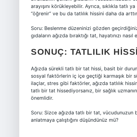
arayışını körükleyebilir. Ayrıca, sıklıkla tatlı y
“öğrenir” ve bu da tatlılık hissini daha da arttır
Soru: Beslenme düzeninizi gözden geçirdiğinizd
gıdaların ağızda bıraktığı tat, hayatınızı nasıl e
SONUÇ: TATLILIK HISS
Ağızda sürekli tatlı bir tat hissi, basit bir dur
sosyal faktörlerin iç içe geçtiği karmaşık bir s
ilaçlar, stres gibi faktörler, ağızda tatlılık his
tatlı bir tat hissediyorsanız, bir sağlık uzm
önemlidir.
Soru: Sizce ağızda tatlı bir tat, vücudunuzun bi
anlatmaya çalıştığını düşündünüz mü?