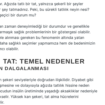
. Ağızda tatlı bir tat, yalnızca şekerli bir şeyler
 şey tatmadınız. Peki, bu sürekli tatlılık neyin nesi?
a geçici bir durum mu?
aman zaman deneyimlediği bir durumdur ve genellikle
maşık sağlık problemlerinin bir göstergesi olabilir.
ele alınması gereken bu fenomenin altında yatan
daha sağlıklı seçimler yapmamıza hem de bedenimizin
ı olabilir.
I TAT: TEMEL NEDENLER
IN DALGALANMASI
şekeri seviyeleriyle doğrudan ilişkilidir. Diyabet gibi
eşmesine ve dolayısıyla ağızda tatlılık hissine neden
 vücudun insülin üretiminde yaşadığı aksaklıklar nedeniyle
kselir. Yüksek kan şekeri, tat alma hücrelerini
ir.