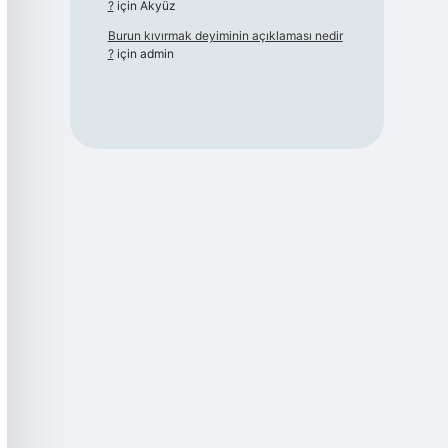
?
için
Akyüz
Burun kıvırmak deyiminin açıklaması nedir
?
için
admin