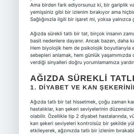
Ama birden fark ediyorsunuz ki, bir gariplik var
yemişsiniz gibi bir izlenim bırakıyor ama hiçbir
Sağlığınızla ilgili bir işaret mi, yoksa yalnızc
Ağızda sürekli tatlı bir tat, birçok insanın z
basit nedenlere dayanır. Ancak bazen, daha kar
Hem biyolojik hem de psikolojik boyutlarıyla 
sebepleri anlamak, hem günlük yaşamımızda 
verdiği sinyalleri doğru yorumlamamıza yardımc
AĞIZDA SÜREKLI TATL
1. DIYABET VE KAN ŞEKERIN
Ağızda tatlı bir tat hissetmek, çoğu zaman kan 
hastalıklar, kan şekeri seviyelerinin düzensizl
olabilir. Özellikle tip 2 diyabet hastalarında,
kan şekeri seviyeleri kontrolsüz bir şekilde yü
etkileyerek, ağzınızda tatlı bir izlenim bırakabil