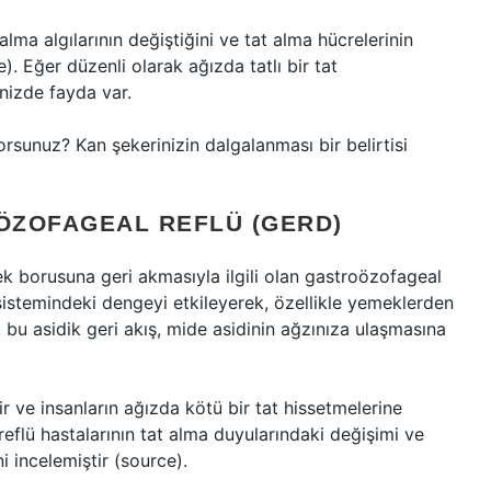
 alma algılarının değiştiğini ve tat alma hücrelerinin
). Eğer düzenli olarak ağızda tatlı bir tat
enizde fayda var.
orsunuz? Kan şekerinizin dalgalanması bir belirtisi
OÖZOFAGEAL REFLÜ (GERD)
ek borusuna geri akmasıyla ilgili olan gastroözofageal
m sistemindeki dengeyi etkileyerek, özellikle yemeklerden
a, bu asidik geri akış, mide asidinin ağzınıza ulaşmasına
ir ve insanların ağızda kötü bir tat hissetmelerine
reflü hastalarının tat alma duyularındaki değişimi ve
ni incelemiştir (source).