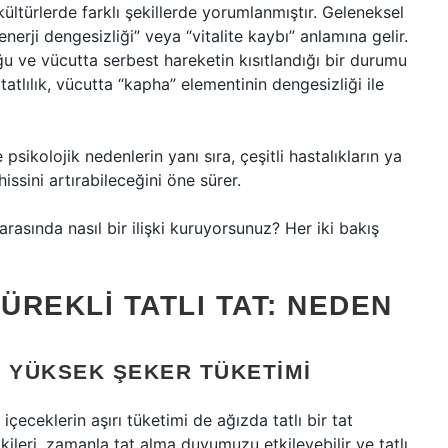
i kültürlerde farklı şekillerde yorumlanmıştır. Geleneksel
“enerji dengesizliği” veya “vitalite kaybı” anlamına gelir.
lduğu ve vücutta serbest hareketin kısıtlandığı bir durumu
tatlılık, vücutta “kapha” elementinin dengesizliği ile
psikolojik nedenlerin yanı sıra, çeşitli hastalıkların ya
hissini artırabileceğini öne sürer.
arasında nasıl bir ilişki kuruyorsunuz? Her iki bakış
REKLI TATLI TAT: NEDEN
E YÜKSEK ŞEKER TÜKETIMI
çeceklerin aşırı tüketimi de ağızda tatlı bir tat
kileri, zamanla tat alma duyumuzu etkileyebilir ve tatlı