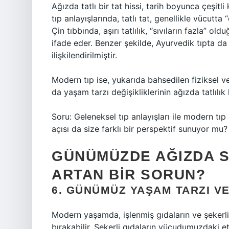
Ağızda tatlı bir tat hissi, tarih boyunca çeşitl
tıp anlayışlarında, tatlı tat, genellikle vücutta 
Çin tıbbında, aşırı tatlılık, “sıvıların fazla” o
ifade eder. Benzer şekilde, Ayurvedik tıpta da 
ilişkilendirilmiştir.
Modern tıp ise, yukarıda bahsedilen fiziksel ve 
da yaşam tarzı değişikliklerinin ağızda tatlılık 
Soru: Geleneksel tıp anlayışları ile modern tıp 
açısı da size farklı bir perspektif sunuyor mu?
GÜNÜMÜZDE AĞIZDA SÜ
ARTAN BIR SORUN?
6. GÜNÜMÜZ YAŞAM TARZI V
Modern yaşamda, işlenmiş gıdaların ve şekerli i
bırakabilir. Şekerli gıdaların vücudumuzdaki et