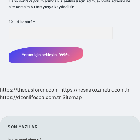
Daha sonraki yorumlarımda kullanılması için adım, e-posta adresim ve
site adresim bu tarayıcıya kaydedilsin.
10 - 4 kaçtır?
*
https://thedasforum.com
https://hesnakozmetik.com.tr
https://dzenlifespa.com.tr
Sitemap
SIDEBAR
SON YAZILAR
Işınım nasıl oluşur ?