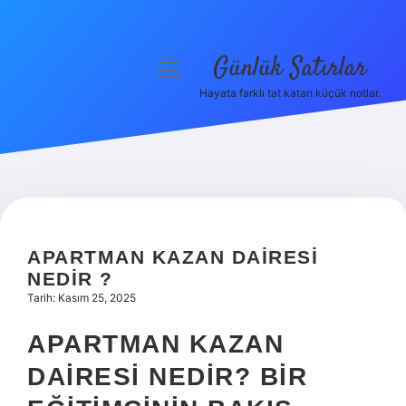
Günlük Satırlar
menüyü
aç
Hayata farklı tat katan küçük notlar.
Anasayfa
Gizlilik Politikası
Yasal Uyarı
Hakkımızda
APARTMAN KAZAN DAIRESI
NEDIR ?
Tarih: Kasım 25, 2025
APARTMAN KAZAN
DAIRESI NEDIR? BIR