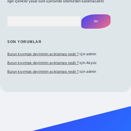
ilgili içerikler yasal süre içerisinde sitemizden kaldırılacaktır.
Arama
SON YORUMLAR
Burun kıvırmak deyiminin açıklaması nedir ?
için
admin
Burun kıvırmak deyiminin açıklaması nedir ?
için
Akyüz
Burun kıvırmak deyiminin açıklaması nedir ?
için
admin
giriş yap