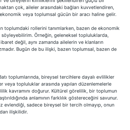
e bireylerin kimliklerini şekillendiren güçlü bir
lmaktan çok, aileler arasındaki bağları kuvvetlendiren,
 ekonomik veya toplumsal gücün bir aracı haline gelir.
erin toplumdaki rollerini tanımlarken, bazen de ekonomik
i söyleyebilirim. Örneğin, geleneksel topluluklarda,
 ibaret değil, aynı zamanda ailelerin ve klanların
zmadır. Bugün de bu ilişki, bazen toplumsal, bazen de
Batı toplumlarında, bireysel tercihlere dayalı evlilikler
er veya topluluklar arasında yapılan düzenlemelerle
relilik kavramını doğurur. Kültürel görelilik, bir toplumun
ştırıldığında anlamının farklılık göstereceğini savunur.
z evlendiği, sadece bireysel bir tercih olmayıp, onun
n ilişkilidir.