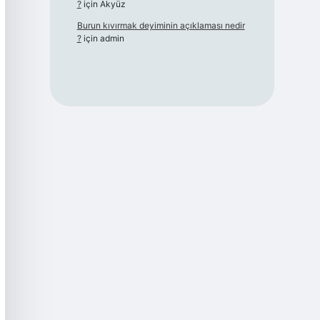
?
için
Akyüz
Burun kıvırmak deyiminin açıklaması nedir
?
için
admin