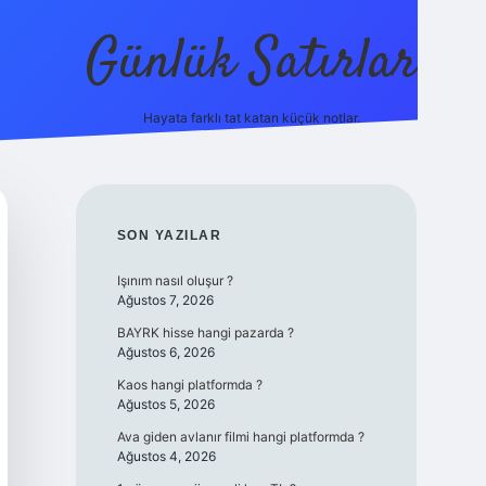
Günlük Satırlar
Hayata farklı tat katan küçük notlar.
ilbet giriş ya
SIDEBAR
SON YAZILAR
Işınım nasıl oluşur ?
Ağustos 7, 2026
BAYRK hisse hangi pazarda ?
Ağustos 6, 2026
Kaos hangi platformda ?
Ağustos 5, 2026
Ava giden avlanır filmi hangi platformda ?
Ağustos 4, 2026