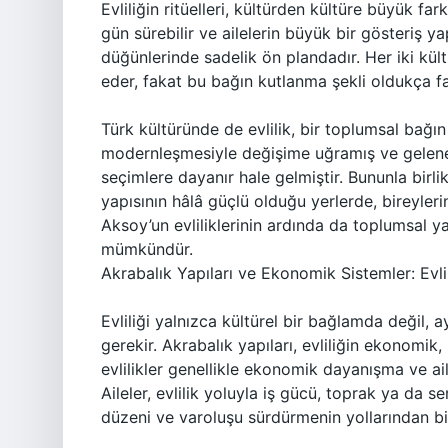
Evliliğin ritüelleri, kültürden kültüre büyük far
gün sürebilir ve ailelerin büyük bir gösteriş y
düğünlerinde sadelik ön plandadır. Her iki kült
eder, fakat bu bağın kutlanma şekli oldukça far
Türk kültüründe de evlilik, bir toplumsal bağın 
modernleşmesiyle değişime uğramış ve geleneks
seçimlere dayanır hale gelmiştir. Bununla birlik
yapısının hâlâ güçlü olduğu yerlerde, bireylerin
Aksoy’un evliliklerinin ardında da toplumsal ya
mümkündür.
Akrabalık Yapıları ve Ekonomik Sistemler: Evli
Evliliği yalnızca kültürel bir bağlamda değil
gerekir. Akrabalık yapıları, evliliğin ekonomik,
evlilikler genellikle ekonomik dayanışma ve ail
Aileler, evlilik yoluyla iş gücü, toprak ya da s
düzeni ve varoluşu sürdürmenin yollarından bir