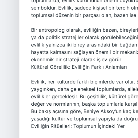
toplumlarda, evlilik kurumunun önemi büyüktür v
semboldür. Evlilik, sadece kişisel bir tercih o
toplumsal düzenin bir parçası olan, bazen ise
Bir antropolog olarak, evliliğin bazen, bireyl
ya da politik stratejiler olarak görülebileceğin
evlilik yalnızca iki birey arasındaki bir bağdan
hayatta kalmasını sağlayan önemli bir mekani
ekonomik bir strateji olarak işlev görür.
Kültürel Görelilik: Evliliğin Farklı Anlamları
Evlilik, her kültürde farklı biçimlerde var olur. 
yaygınken, daha geleneksel toplumlarda, ailel
evlilikler gerçekleşir. Bu çeşitlilik, kültürel gö
değer ve normlarının, başka toplumlarla karşıla
Bu bakış açısına göre, Behiye Aksoy’un kaç ke
yaşadığı kültür ve toplumsal yapıyla da doğruda
Evliliğin Ritüelleri: Toplumun İçindeki Yer