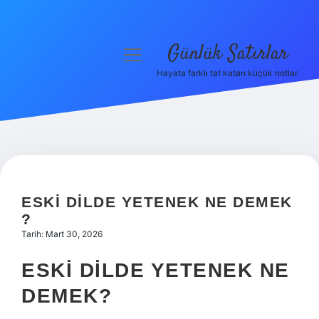
Günlük Satırlar
menüyü
aç
Hayata farklı tat katan küçük notlar.
Anasayfa
Gizlilik Politikası
Yasal Uyarı
Hakkımızda
ESKI DILDE YETENEK NE DEMEK
?
Tarih: Mart 30, 2026
ESKI DILDE YETENEK NE
DEMEK?