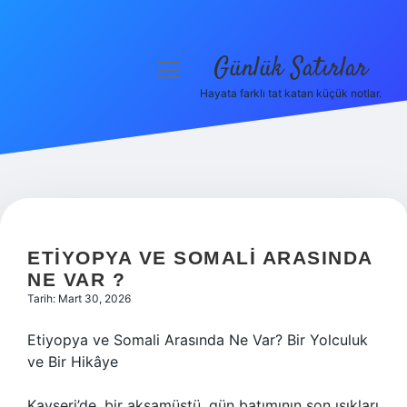
Günlük Satırlar
menüyü
aç
Hayata farklı tat katan küçük notlar.
Anasayfa
Gizlilik Politikası
Yasal Uyarı
Hakkımızda
ETIYOPYA VE SOMALI ARASINDA
NE VAR ?
Tarih: Mart 30, 2026
Etiyopya ve Somali Arasında Ne Var? Bir Yolculuk
ve Bir Hikâye
Kayseri’de, bir akşamüstü, gün batımının son ışıkları