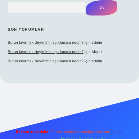
Arama
SON YORUMLAR
Burun kıvırmak deyiminin açıklaması nedir ?
için
admin
Burun kıvırmak deyiminin açıklaması nedir ?
için
Akyüz
Burun kıvırmak deyiminin açıklaması nedir ?
için
admin
ş yap
Reklam ve İletişim:
E-mail:
backlinkpaneli@gmail.com
Teams: