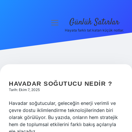
Günlük Satırlar
menüyü
aç
Hayata farklı tat katan küçük notlar.
Anasayfa
Gizlilik Politikası
Yasal Uyarı
Hakkımızda
HAVADAR SOĞUTUCU NEDIR ?
Tarih: Ekim 7, 2025
Havadar soğutucular, geleceğin enerji verimli ve
çevre dostu iklimlendirme teknolojilerinden biri
olarak görülüyor. Bu yazıda, onların hem stratejik
hem de toplumsal etkilerini farklı bakış açılarıyla
ele alacağız.