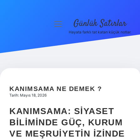
Günlük Satırlar
menüyü
aç
Hayata farklı tat katan küçük notlar.
Anasayfa
Gizlilik Politikası
Yasal Uyarı
Hakkımızda
KANIMSAMA NE DEMEK ?
Tarih: Mayıs 18, 2026
KANIMSAMA: SIYASET
BILIMINDE GÜÇ, KURUM
VE MEŞRUIYETIN İZINDE