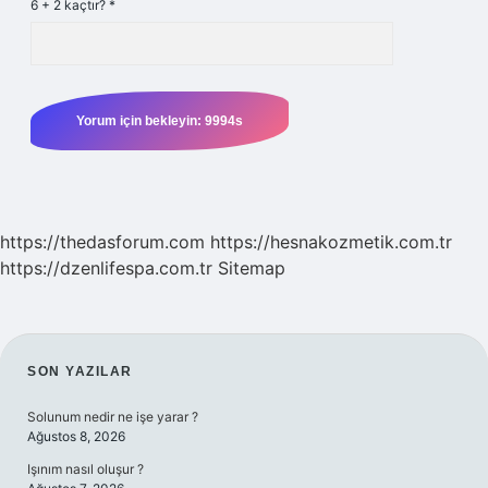
6 + 2 kaçtır?
*
https://thedasforum.com
https://hesnakozmetik.com.tr
https://dzenlifespa.com.tr
Sitemap
SIDEBAR
SON YAZILAR
Solunum nedir ne işe yarar ?
Ağustos 8, 2026
Işınım nasıl oluşur ?