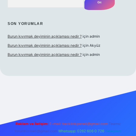
SON YORUMLAR
Burun kıvırmak deyiminin açıklaması nedir ?
için
admin
Burun kıvırmak deyiminin açıklaması nedir ?
için
Akyüz
Burun kıvırmak deyiminin açıklaması nedir ?
için
admin
 yap
Reklam ve İletişim:
E-mail:
backlinkpaneli@gmail.com
Teams:
forumhizmeti@gmail.com
Whatsapp: 0262 606 0 726
Telegram: