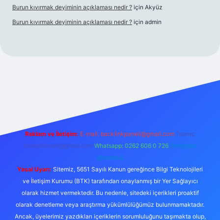
Burun kıvırmak deyiminin açıklaması nedir ?
için
Akyüz
Burun kıvırmak deyiminin açıklaması nedir ?
için
admin
ilbet giriş yap
Reklam ve İletişim:
E-mail:
backlinkpaneli@gmail.com
Teams:
forumhizmeti@gmail.com
Whatsapp: 0262 606 0 726
Telegram:
@karabul
Yasal Uyarı:
Sitemiz, 5651 Sayılı Kanun gereğince Bilgi Teknolojileri
ve İletişim Kurumu (BTK) tarafından onaylanmış bir Yer Sağlayıcı
olarak hizmet vermektedir. Bu nedenle, sitedeki içerikleri proaktif
olarak denetleme veya araştırma yükümlülüğümüz bulunmamaktadır.
Ancak, üyelerimiz yazdıkları içeriklerin sorumluluğunu taşımakta olup,