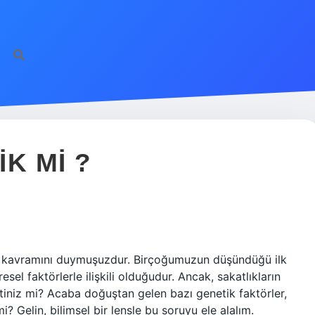
K MI ?
ik” kavramını duymuşuzdur. Birçoğumuzun düşündüğü ilk
sel faktörlerle ilişkili olduğudur. Ancak, sakatlıkların
ttiniz mi? Acaba doğuştan gelen bazı genetik faktörler,
 mi? Gelin, bilimsel bir lensle bu soruyu ele alalım.