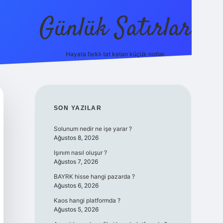
Günlük Satırlar
Hayata farklı tat katan küçük notlar.
ilbet giriş
SIDEBAR
SON YAZILAR
Solunum nedir ne işe yarar ?
Ağustos 8, 2026
Işınım nasıl oluşur ?
Ağustos 7, 2026
BAYRK hisse hangi pazarda ?
Ağustos 6, 2026
Kaos hangi platformda ?
Ağustos 5, 2026