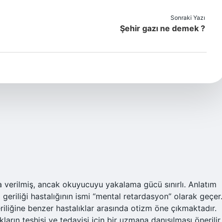
Sonraki Yazı
Şehir gazı ne demek ?
la verilmiş, ancak okuyucuyu yakalama gücü sınırlı. Anlatım
a geriliği hastalığının ismi “mental retardasyon” olarak geçer
eriliğine benzer hastalıklar arasında otizm öne çıkmaktadır.
kların teşhisi ve tedavisi için bir uzmana danışılması önerilir.