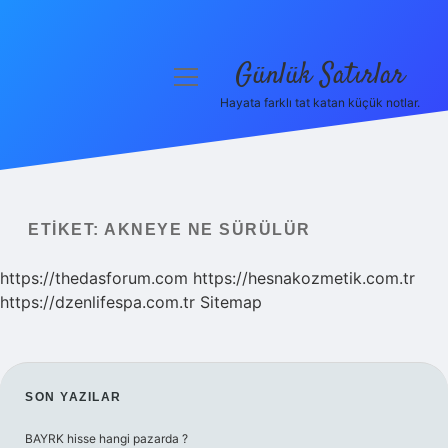
Günlük Satırlar
menüyü
aç
Hayata farklı tat katan küçük notlar.
Anasayfa
Gizlilik Politikası
Yasal Uyarı
ETIKET:
AKNEYE NE SÜRÜLÜR
Hakkımızda
https://thedasforum.com
https://hesnakozmetik.com.tr
https://dzenlifespa.com.tr
Sitemap
SIDEBAR
SON YAZILAR
BAYRK hisse hangi pazarda ?