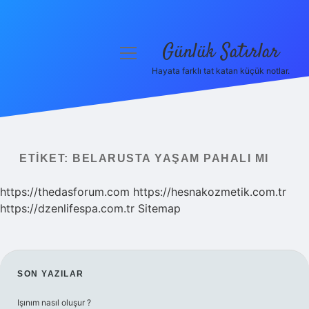
Günlük Satırlar
menüyü
aç
Hayata farklı tat katan küçük notlar.
Anasayfa
Gizlilik Politikası
Yasal Uyarı
ETIKET:
BELARUSTA YAŞAM PAHALI MI
Hakkımızda
https://thedasforum.com
https://hesnakozmetik.com.tr
https://dzenlifespa.com.tr
Sitemap
SIDEBAR
SON YAZILAR
Işınım nasıl oluşur ?