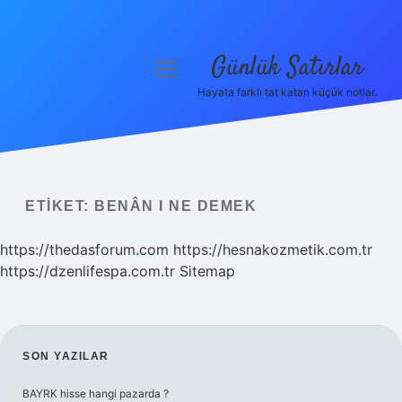
Günlük Satırlar
menüyü
aç
Hayata farklı tat katan küçük notlar.
Anasayfa
Gizlilik Politikası
Yasal Uyarı
ETIKET:
BENÂN I NE DEMEK
Hakkımızda
https://thedasforum.com
https://hesnakozmetik.com.tr
https://dzenlifespa.com.tr
Sitemap
SIDEBAR
SON YAZILAR
BAYRK hisse hangi pazarda ?