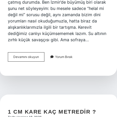
çatmış durumda. Ben İzmir’de büyümüş biri olarak
şunu net söyleyeyim: bu mesele sadece “helal mi
değil mi” sorusu değil, aynı zamanda bizim dini
yorumları nasıl okuduğumuzla, hatta biraz da
alışkanlıklarımızla ilgili bir tartışma. Kerevit
dediğimiz canlıyı küçümsememek lazım. Su altının
zırhlı küçük savaşçısı gibi. Ama sofraya…
Kerevit
Devamını okuyun
Yorum Bırak
balığı
helal
midir
?
1 CM KARE KAÇ METREDIR ?