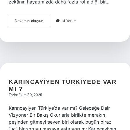
zekânın hayatımızda daha fazla rol aldığı bir…
Argoda
Devamını okuyun
14 Yorum
fakir
ne
demek
?
KARINCAYIYEN TÜRKIYEDE VAR
MI ?
Tarih: Ekim 30, 2025
Karıncayiyen Türkiye’de var mı? Geleceğe Dair
Vizyoner Bir Bakış Okurlarla birlikte merakın
peşinden gitmeyi seven biri olarak bugün biraz
“uç” bir soruyu masaya yatırıyorum: Karıncayiyen