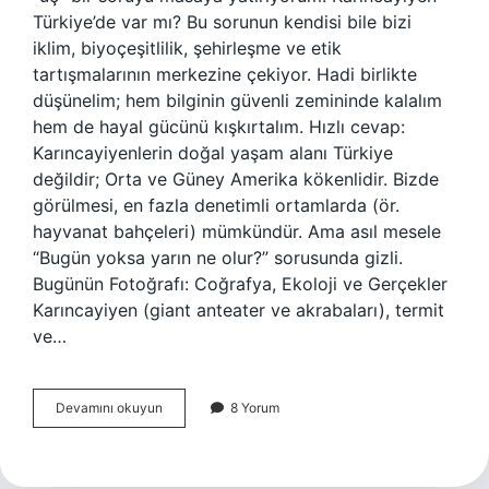
Türkiye’de var mı? Bu sorunun kendisi bile bizi
iklim, biyoçeşitlilik, şehirleşme ve etik
tartışmalarının merkezine çekiyor. Hadi birlikte
düşünelim; hem bilginin güvenli zemininde kalalım
hem de hayal gücünü kışkırtalım. Hızlı cevap:
Karıncayiyenlerin doğal yaşam alanı Türkiye
değildir; Orta ve Güney Amerika kökenlidir. Bizde
görülmesi, en fazla denetimli ortamlarda (ör.
hayvanat bahçeleri) mümkündür. Ama asıl mesele
“Bugün yoksa yarın ne olur?” sorusunda gizli.
Bugünün Fotoğrafı: Coğrafya, Ekoloji ve Gerçekler
Karıncayiyen (giant anteater ve akrabaları), termit
ve…
Karıncayiyen
Devamını okuyun
8 Yorum
Türkiyede
var
mı
?