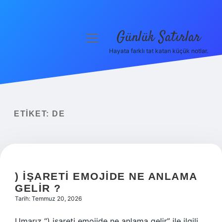
Günlük Satırlar
menüyü
aç
Hayata farklı tat katan küçük notlar.
Anasayfa
Gizlilik Politikası
Yasal Uyarı
ETIKET:
DE
Hakkımızda
) IŞARETI EMOJIDE NE ANLAMA
GELIR ?
Tarih: Temmuz 20, 2026
Umarız “) işareti emojide ne anlama gelir” ile ilgili