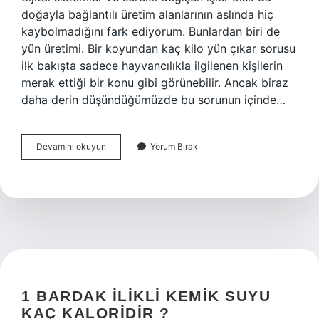
doğayla bağlantılı üretim alanlarının aslında hiç
kaybolmadığını fark ediyorum. Bunlardan biri de
yün üretimi. Bir koyundan kaç kilo yün çıkar sorusu
ilk bakışta sadece hayvancılıkla ilgilenen kişilerin
merak ettiği bir konu gibi görünebilir. Ancak biraz
daha derin düşündüğümüzde bu sorunun içinde…
1
Devamını okuyun
Yorum Bırak
koyundan
kaç
kilo
yün
çıkar
?
1 BARDAK ILIKLI KEMIK SUYU
KAÇ KALORIDIR ?