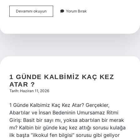
100
Devamını okuyun
Yorum Bırak
kilometrede
bir
dizel
kamyon
ne
kadar
yakıt
tüketir
?
1 GÜNDE KALBIMIZ KAÇ KEZ
ATAR ?
Tarih: Haziran 11, 2026
1 Günde Kalbimiz Kaç Kez Atar? Gerçekler,
Abartılar ve İnsan Bedeninin Umursamaz Ritmi
Giriş: Basit bir sayı mı, yoksa abartılan bir merak
mı? Kalbin bir günde kaç kez attığı sorusu kulağa
ilk başta “ilkokul fen bilgisi” sorusu gibi geliyor