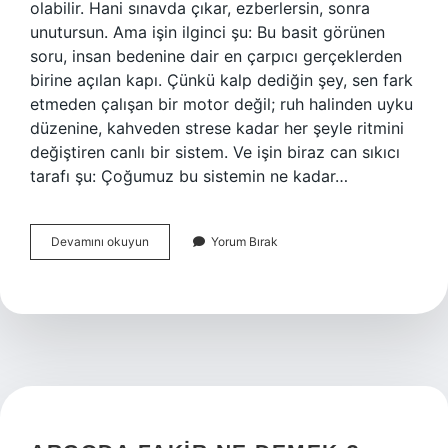
olabilir. Hani sınavda çıkar, ezberlersin, sonra
unutursun. Ama işin ilginci şu: Bu basit görünen
soru, insan bedenine dair en çarpıcı gerçeklerden
birine açılan kapı. Çünkü kalp dediğin şey, sen fark
etmeden çalışan bir motor değil; ruh halinden uyku
düzenine, kahveden strese kadar her şeyle ritmini
değiştiren canlı bir sistem. Ve işin biraz can sıkıcı
tarafı şu: Çoğumuz bu sistemin ne kadar…
1
Devamını okuyun
Yorum Bırak
günde
kalbimiz
kaç
kez
atar
?