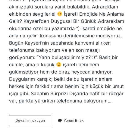
aklınızdaki sorulara yanıt bulabildik. Adrareklam
ekibinden sevgilerle!
İşareti Emojide Ne Anlama
Gelir? Kayseri’den Duygusal Bir Günlük Adrareklam
okurlarına özel bu yazımızda “) işareti emojide ne
anlama gelir” konusunu derinlemesine inceliyoruz.
Bugün Kayseri’nin sabahında kahvemi alırken
telefonuma bakıyorum ve en son mesajı
görüyorum: “Yarın buluşabilir miyiz? :)”. Basit bir
cümle, ama o küçük
işareti beni hem
gülümsetiyor hem de biraz heyecanlandırıyor.
Duygularım karışık; belki de bu işaretin anlamı
herkes için farklıdır ama benim için küçük bir umut
ışığı gibi. Sabahın Sürprizi Dışarıda hafif bir rüzgâr
var, parkta yürürken telefonuma bakıyorum,…
)
Devamını okuyun
Yorum Bırak
işareti
emojide