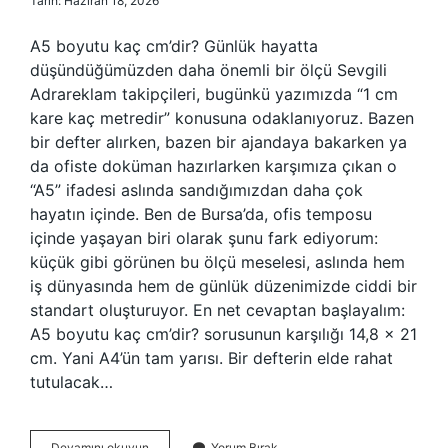
Tarih: Haziran 18, 2026
A5 boyutu kaç cm’dir? Günlük hayatta
düşündüğümüzden daha önemli bir ölçü Sevgili
Adrareklam takipçileri, bugünkü yazımızda “1 cm
kare kaç metredir” konusuna odaklanıyoruz. Bazen
bir defter alırken, bazen bir ajandaya bakarken ya
da ofiste doküman hazırlarken karşımıza çıkan o
“A5” ifadesi aslında sandığımızdan daha çok
hayatın içinde. Ben de Bursa’da, ofis temposu
içinde yaşayan biri olarak şunu fark ediyorum:
küçük gibi görünen bu ölçü meselesi, aslında hem
iş dünyasında hem de günlük düzenimizde ciddi bir
standart oluşturuyor. En net cevaptan başlayalım:
A5 boyutu kaç cm’dir? sorusunun karşılığı 14,8 x 21
cm. Yani A4’ün tam yarısı. Bir defterin elde rahat
tutulacak…
1
Devamını okuyun
Yorum Bırak