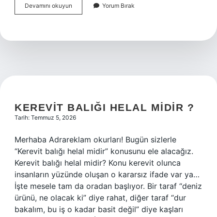
1
Devamını okuyun
Yorum Bırak
bardak
ilikli
kemik
suyu
kaç
kaloridir
?
KEREVIT BALIĞI HELAL MIDIR ?
Tarih: Temmuz 5, 2026
Merhaba Adrareklam okurları! Bugün sizlerle
“Kerevit balığı helal midir” konusunu ele alacağız.
Kerevit balığı helal midir? Konu kerevit olunca
insanların yüzünde oluşan o kararsız ifade var ya…
İşte mesele tam da oradan başlıyor. Bir taraf “deniz
ürünü, ne olacak ki” diye rahat, diğer taraf “dur
bakalım, bu iş o kadar basit değil” diye kaşları