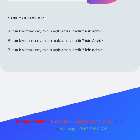
SON YORUMLAR
Burun kıvırmak deyiminin açıklaması nedir ?
için
admin
Burun kıvırmak deyiminin açıklaması nedir ?
için
Akyüz
Burun kıvırmak deyiminin açıklaması nedir ?
için
admin
lbet giriş yap
Reklam ve İletişim:
E-mail:
backlinkpaneli@gmail.com
Teams:
forumhizmeti@gmail.com
Whatsapp: 0262 606 0 726
Telegram:
@karabul