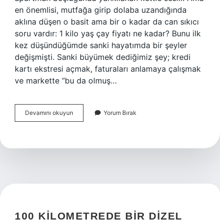
en önemlisi, mutfağa girip dolaba uzandığında
aklına düşen o basit ama bir o kadar da can sıkıcı
soru vardır: 1 kilo yaş çay fiyatı ne kadar? Bunu ilk
kez düşündüğümde sanki hayatımda bir şeyler
değişmişti. Sanki büyümek dediğimiz şey; kredi
kartı ekstresi açmak, faturaları anlamaya çalışmak
ve markette “bu da olmuş…
1
Devamını okuyun
Yorum Bırak
kilo
yaş
çay
fiyatı
ne
kadar
?
100 KILOMETREDE BIR DIZEL