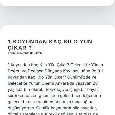
ne
anlama
gelir
?
1 KOYUNDAN KAÇ KILO YÜN
ÇIKAR ?
Tarih: Temmuz 16, 2026
1 Koyundan Kaç Kilo Yün Çıkar? Gelecekte Yünün
Değeri ve Değişen Dünyada Koyunculuğun Rolü 1
Koyundan Kaç Kilo Yün Çıkar? Günümüzde ve
Gelecekte Yünün Önemi Ankara’da yaşayan 28
yaşında biri olarak, teknolojiyle iç içe bir hayat
sürerken bazen geçmişten gelen bazı değerlerin
gelecekte nasıl yeniden önem kazanacağını
düşünüyorum. Günlük hayatımda bilgisayarlar,
dijital sistemler ve sürekli değişen işler olsa da