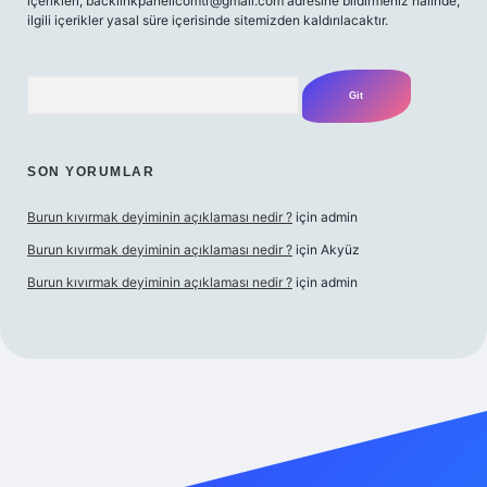
içerikleri,
backlinkpanelicomtr@gmail.com
adresine bildirmeniz halinde,
ilgili içerikler yasal süre içerisinde sitemizden kaldırılacaktır.
Arama
SON YORUMLAR
Burun kıvırmak deyiminin açıklaması nedir ?
için
admin
Burun kıvırmak deyiminin açıklaması nedir ?
için
Akyüz
Burun kıvırmak deyiminin açıklaması nedir ?
için
admin
ilbet giriş yap