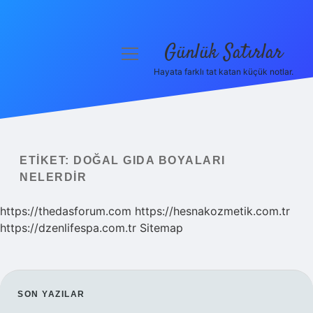
Günlük Satırlar
menüyü
aç
Hayata farklı tat katan küçük notlar.
Anasayfa
Gizlilik Politikası
Yasal Uyarı
ETIKET:
DOĞAL GIDA BOYALARI
NELERDIR
Hakkımızda
https://thedasforum.com
https://hesnakozmetik.com.tr
https://dzenlifespa.com.tr
Sitemap
SIDEBAR
SON YAZILAR