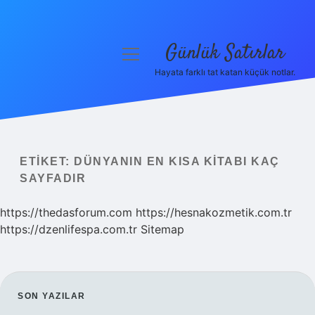
Günlük Satırlar
menüyü
aç
Hayata farklı tat katan küçük notlar.
Anasayfa
Gizlilik Politikası
Yasal Uyarı
ETIKET:
DÜNYANIN EN KISA KITABI KAÇ
SAYFADIR
Hakkımızda
https://thedasforum.com
https://hesnakozmetik.com.tr
https://dzenlifespa.com.tr
Sitemap
SIDEBAR
SON YAZILAR