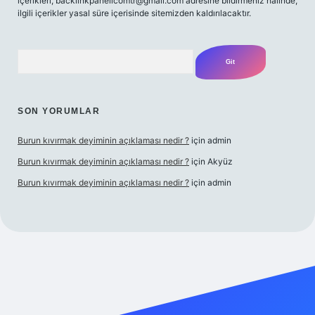
içerikleri,
backlinkpanelicomtr@gmail.com
adresine bildirmeniz halinde,
ilgili içerikler yasal süre içerisinde sitemizden kaldırılacaktır.
Arama
SON YORUMLAR
Burun kıvırmak deyiminin açıklaması nedir ?
için
admin
Burun kıvırmak deyiminin açıklaması nedir ?
için
Akyüz
Burun kıvırmak deyiminin açıklaması nedir ?
için
admin
ilbet giriş yap