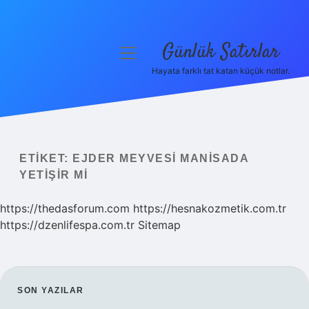
Günlük Satırlar
menüyü
aç
Hayata farklı tat katan küçük notlar.
Anasayfa
Gizlilik Politikası
Yasal Uyarı
ETIKET:
EJDER MEYVESI MANISADA
YETIŞIR MI
Hakkımızda
https://thedasforum.com
https://hesnakozmetik.com.tr
https://dzenlifespa.com.tr
Sitemap
SIDEBAR
SON YAZILAR