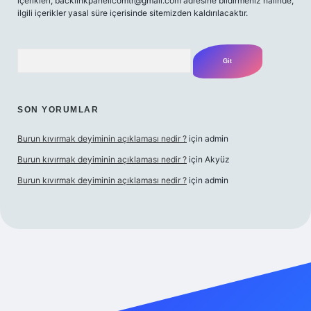
içerikleri,
backlinkpanelicomtr@gmail.com
adresine bildirmeniz halinde,
ilgili içerikler yasal süre içerisinde sitemizden kaldırılacaktır.
Arama
SON YORUMLAR
Burun kıvırmak deyiminin açıklaması nedir ?
için
admin
Burun kıvırmak deyiminin açıklaması nedir ?
için
Akyüz
Burun kıvırmak deyiminin açıklaması nedir ?
için
admin
ilbet giriş yap