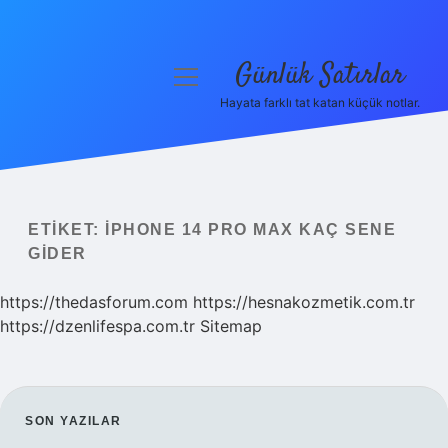
Günlük Satırlar
menüyü
aç
Hayata farklı tat katan küçük notlar.
Anasayfa
Gizlilik Politikası
Yasal Uyarı
ETIKET:
IPHONE 14 PRO MAX KAÇ SENE
GIDER
Hakkımızda
https://thedasforum.com
https://hesnakozmetik.com.tr
https://dzenlifespa.com.tr
Sitemap
SIDEBAR
SON YAZILAR