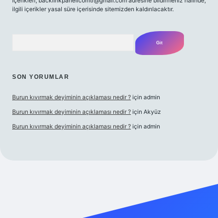
içerikleri,
backlinkpanelicomtr@gmail.com
adresine bildirmeniz halinde,
ilgili içerikler yasal süre içerisinde sitemizden kaldırılacaktır.
Arama
SON YORUMLAR
Burun kıvırmak deyiminin açıklaması nedir ?
için
admin
Burun kıvırmak deyiminin açıklaması nedir ?
için
Akyüz
Burun kıvırmak deyiminin açıklaması nedir ?
için
admin
lbet giriş yap