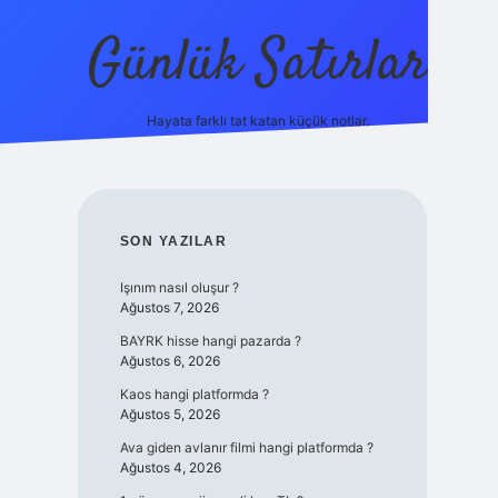
Günlük Satırlar
Hayata farklı tat katan küçük notlar.
ilbet giriş yap
SIDEBAR
SON YAZILAR
Işınım nasıl oluşur ?
Ağustos 7, 2026
BAYRK hisse hangi pazarda ?
Ağustos 6, 2026
Kaos hangi platformda ?
Ağustos 5, 2026
Ava giden avlanır filmi hangi platformda ?
Ağustos 4, 2026