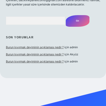
içerikleri,
backlinkpanelicomtr@gmail.com
adresine bildirmeniz halinde,
ilgili içerikler yasal süre içerisinde sitemizden kaldırılacaktır.
Arama
SON YORUMLAR
Burun kıvırmak deyiminin açıklaması nedir ?
için
admin
Burun kıvırmak deyiminin açıklaması nedir ?
için
Akyüz
Burun kıvırmak deyiminin açıklaması nedir ?
için
admin
ş yap