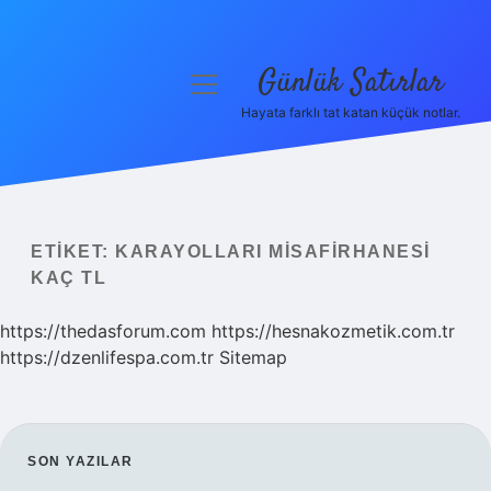
Günlük Satırlar
menüyü
aç
Hayata farklı tat katan küçük notlar.
Anasayfa
Gizlilik Politikası
Yasal Uyarı
ETIKET:
KARAYOLLARI MISAFIRHANESI
KAÇ TL
Hakkımızda
https://thedasforum.com
https://hesnakozmetik.com.tr
https://dzenlifespa.com.tr
Sitemap
SIDEBAR
SON YAZILAR