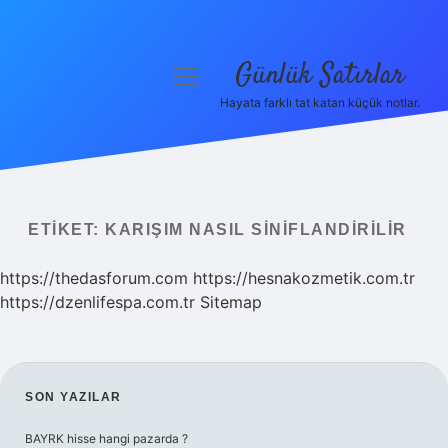
Günlük Satırlar
menüyü
aç
Hayata farklı tat katan küçük notlar.
Anasayfa
Gizlilik Politikası
Yasal Uyarı
ETIKET:
KARIŞIM NASIL SINIFLANDIRILIR
Hakkımızda
https://thedasforum.com
https://hesnakozmetik.com.tr
https://dzenlifespa.com.tr
Sitemap
SIDEBAR
SON YAZILAR
BAYRK hisse hangi pazarda ?